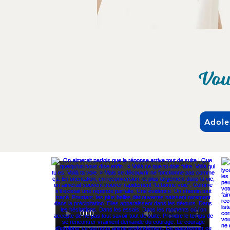
Vou
Adole