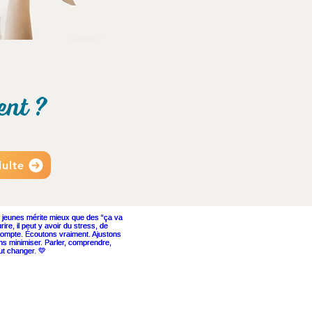
ent ?
ulte