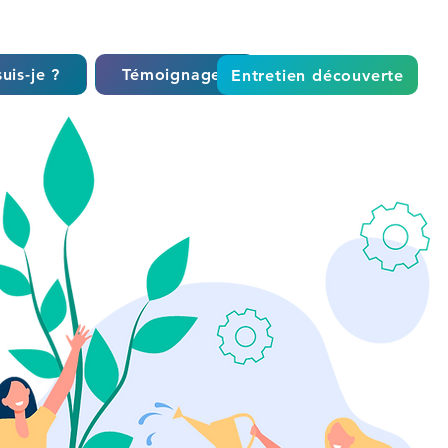
uis-je ?
Témoignages
Entretien découverte