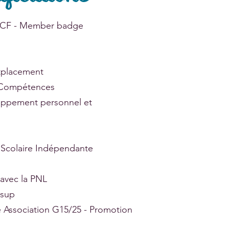
e ICF - Member badge
tplacement
e Compétences
loppement personnel et
n Scolaire Indépendante
avec la PNL
rsup
 Association G15/25 - Promotion