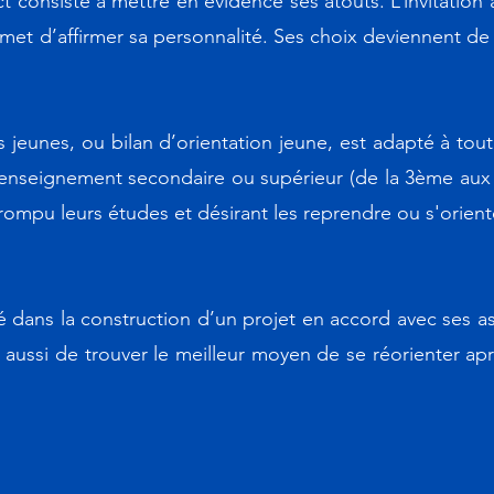
 consiste à mettre en évidence ses atouts. L’invitation à
ermet d’affirmer sa personnalité. Ses choix deviennent de 
jeunes, ou bilan d’orientation jeune, est adapté à to
l'enseignement secondaire ou supérieur (de la 3ème aux 
rompu leurs études et désirant les reprendre ou s'orien
dans la construction d’un projet en accord avec ses asp
t aussi de trouver le meilleur moyen de se réorienter a