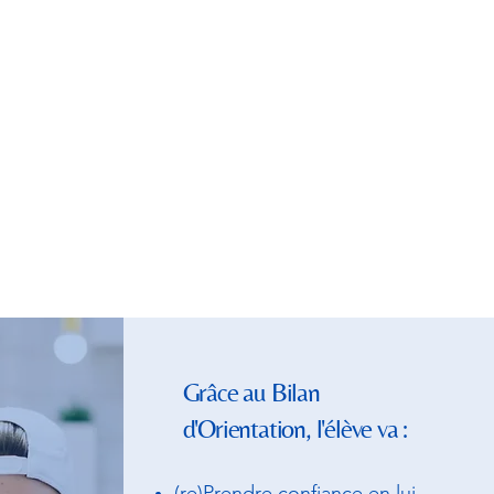
On a toujours le
choix, on est même la
somme de ses choix
- Joseph O'Connor -
Grâce au Bilan
d'Orientation, l'élève va :
(re)Prendre confiance en lui