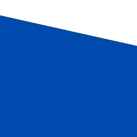
1
Apprend à te
connaitre