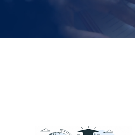
On ne trouve pas sa
voie, on la crée !
- Isabelle Servant -