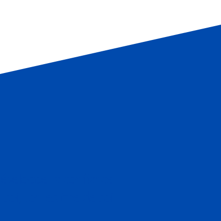
3
éveloppe ta confiance
 soi, ton estime de soi