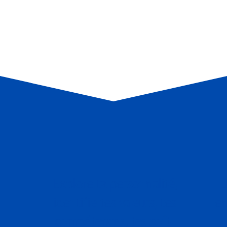
Un accompagnement en 6 rendez-vous
2
Explore ta personnalité,
D
identifie tes valeurs, tes
en
compétences, tes soft-