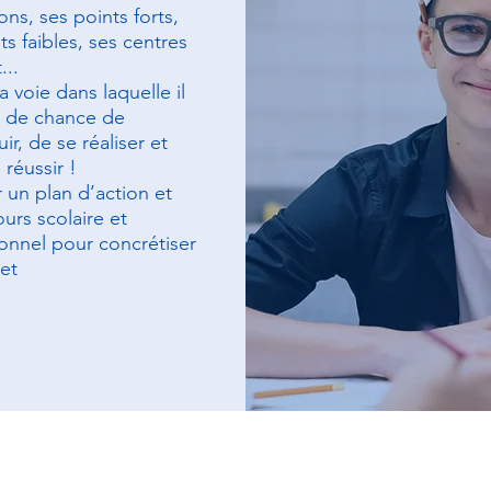
ons, ses points forts,
ts faibles, ses centres
...
a voie dans laquelle il
s de chance de
ir, de se réaliser et
réussir !
 un plan d’action et
urs scolaire et
onnel pour concrétiser
jet
nt du Bilan d'Orienta