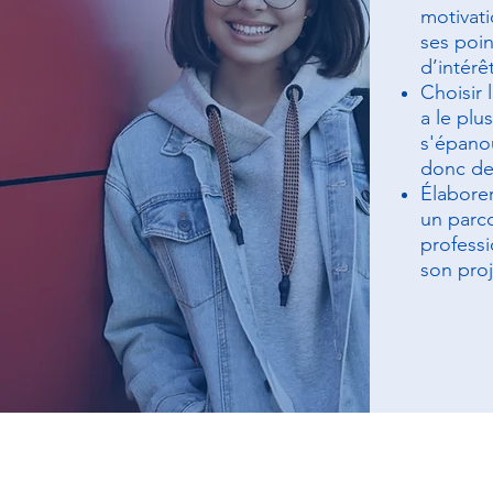
motivati
ses poin
d’intérêt
Choisir l
a le plu
s'épanou
donc de 
Élaborer
un parco
professi
son pro
Dérouleme