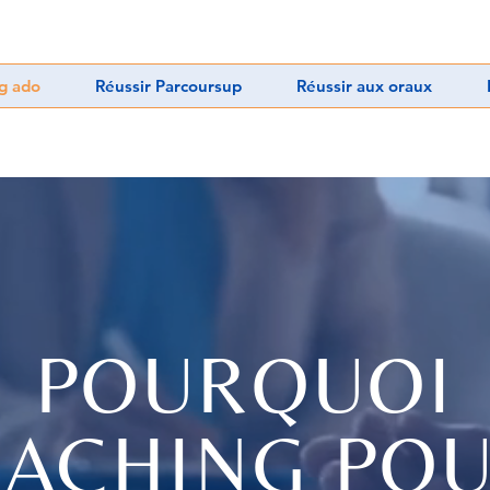
g ado
Réussir Parcoursup
Réussir aux oraux
POURQUOI
OACHING POU