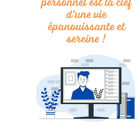
personnel est la clef
d’une vie
épanouissante et
sereine !