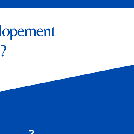
elopement
?
3