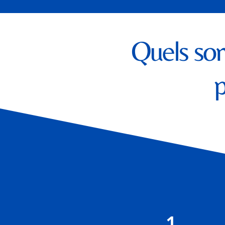
Quels son
p
1