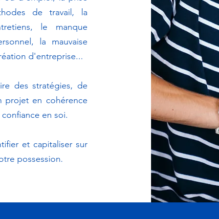
hodes de travail, la
tretiens, le manque
ersonnel, la mauvaise
création d'entreprise...
re des stratégies, de
un projet en cohérence
confiance en soi.
ier et capitaliser sur
notre possession.