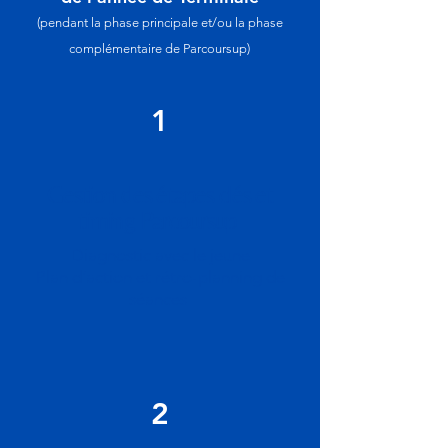
(pendant la phase principale et/ou la phase
complémentaire de Parcoursup)
1
Gestion des étapes clés et
timing Parcoursup
Diagnostic avec le jeune
Plan d’action et rétro-planning de
séances
2