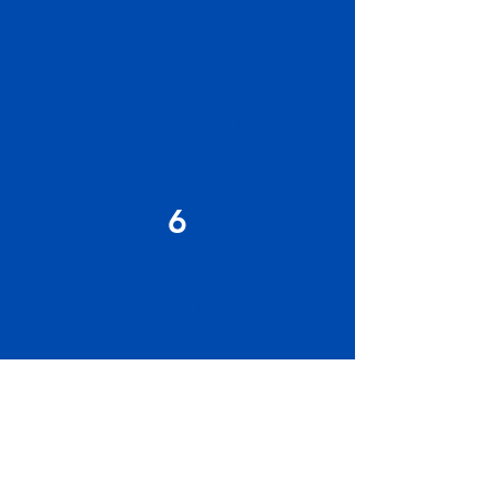
Mise en oeuvre du projet
Défendre son projet de manière
convaincante et cohérente
Validation des PFM
6
Validation du dossier
Parcoursup
Relecture, complément et
validation du dossier complet
Parcoursup