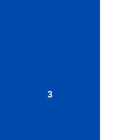
Analyse du projet
d’orientation
Analyse des forces et du projet
d’orientation Rédaction de la
rubrique « Activités et centres
d’intérêt » - architecture des voeux
et sous-voeux
3
Un projet fiable et motivant
Choix éclairés et stratégiques.
Préparation de la liste de voeux