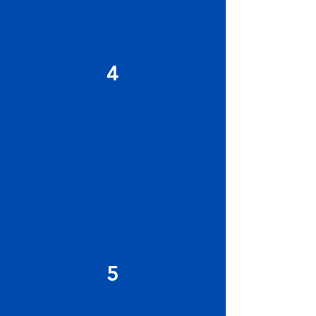
définitifs
4
Valorisation et affirmation de
la motivation
Faire ressortir les motivations et les
forces du jeune
Préparation des PFM
5